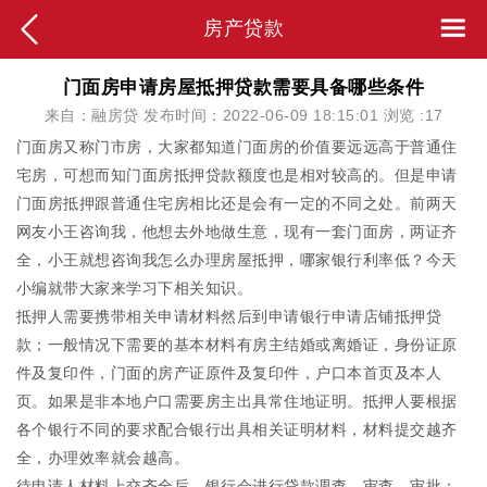
房产贷款
门面房申请房屋抵押贷款需要具备哪些条件
来自：融房贷 发布时间：2022-06-09 18:15:01 浏览 :
17
门面房又称门市房，大家都知道门面房的价值要远远高于普通住
宅房，可想而知门面房抵押贷款额度也是相对较高的。但是申请
门面房抵押跟普通住宅房相比还是会有一定的不同之处。前两天
网友小王咨询我，他想去外地做生意，现有一套门面房，两证齐
全，小王就想咨询我怎么办理房屋抵押，哪家银行利率低？今天
小编就带大家来学习下相关知识。
抵押人需要携带相关申请材料然后到申请银行申请店铺抵押贷
款；一般情况下需要的基本材料有房主结婚或离婚证，身份证原
件及复印件，门面的房产证原件及复印件，户口本首页及本人
页。如果是非本地户口需要房主出具常住地证明。抵押人要根据
各个银行不同的要求配合银行出具相关证明材料，材料提交越齐
全，办理效率就会越高。
待申请人材料上交齐全后，银行会进行贷款调查、审查、审批；