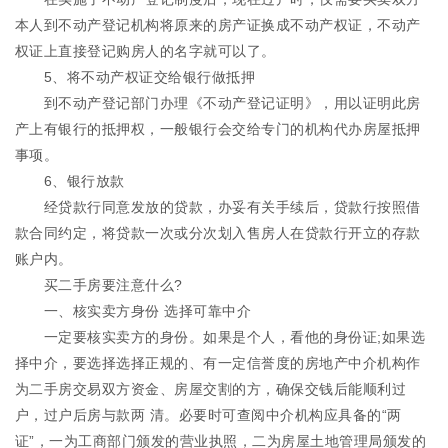
本人到不动产登记机构将原来的房产证换成不动产权证，不动产
权证上直接登记购房人的名字就可以了。
5、将不动产权证交给银行做抵押
到不动产登记部门办理《不动产登记证明》，用以证明此房
产上有银行的抵押权，一般银行会交给专门的机构代办房屋抵押
事项。
6、银行放款
经贷款行同意发放的贷款，办妥有关手续后，贷款行按照借
款合同约定，将贷款一次或分次划入售房人在贷款行开立的存款
账户内。
买二手房要注意什么?
一、核实卖方身份 选择可靠中介
一定要核实卖方的身份。如果是个人，看他的身份证;如果选
择中介，要选择选择正规的、有一定信誉度的房地产中介机构作
为二手房交易双方资金、房屋交割的方，确保交钱后能顺利过
户，过户后房与款两 清。必要时可查阅中介机构应具备的“两
证”，一为工商部门颁发的营业执照，二为房屋土地管理局颁发的