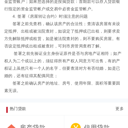
金监管账户；如果您选择的是按揭贷款：首期款可以存入贷款银
行指定的资金监管帐户或交易中必资金监管帐户。
4. 签署《房屋转让合约》时须注意的问题
签署之前先查档，确认该房产的合法性；查清该房屋有未设
定抵押、出租或被法院查封，如设定了抵押或已出租，则要求卖
方先解除抵押或租赁，如是被法院查封的，则不要购买房屋。有
否设定抵押或出租或被查封，可到市房管局查档了解。
签署之前先验证业主身份证原件是否与房地产证相符；如产
权人为二个或以上的，须征得所有产权人同意方可出售，有的产
权证上虽然只有一个人的名字，但要查清对方有否结婚，如是已
婚的，还有征得其配偶同意；
签署之前确认房产的地址、房号、使用年限、面积等重要因
素无误。
热门贷款
更多
房产贷款
信用贷款