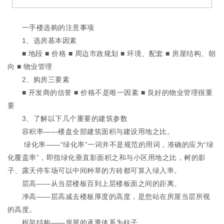
一手楼选购的注意事项
1、选房基本因素
■ 地段 ■ 价格 ■ 周边市政规划 ■ 环境、配套 ■ 房屋结构、朝
向 ■ 物业管理
2、购房三要素
■ 开发商的信誉 ■ 价格不是唯一因素 ■ 良好的物业管理很重
要
3、了解以下几个重要的建筑参数
容积率——楼盘全部建筑面积与建设用地之比。
绿化率——“绿化率”一词并不是规范的用词，准确的应为“绿
化覆盖率”，即指绿化垂直影面积之和与小区用地之比，树的影
子、露天停车场可以中间种草的方砖都可算入绿入率。
层高——从当层楼板百到上层楼板面之间的距离。
净高——层高减去楼板厚度的高度，是您站在房屋当层所视
的高度。
框架结构——房屋的承重体系为柱子。