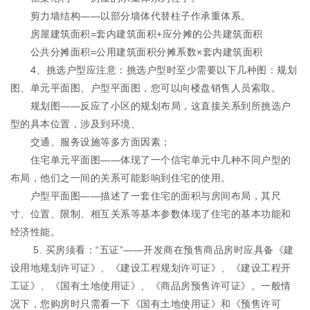
剪力墙结构——以部分墙体代替柱子作承重体系。
房屋建筑面积=套内建筑面积+应分摊的公共建筑面积
公共分摊面积=公用建筑面积分摊系数×套内建筑面积
4、挑选户型应注意：挑选户型时至少需要以下几种图：规划
图、单元平面图、户型平面图，您可以向楼盘销售人员索取。
规划图——反应了小区的规划布局，这直接关系到所挑选户
型的具本位置，涉及到环境、
交通、服务设施等多方面因素；
住宅单元平面图——体现了一个信宅单元中几种不同户型的
布局，他们之一间的关系可能影响到住宅的使用。
户型平面图——描述了一套住宅的面积与房间布局，其尺
寸、位置、限制、相互关系等基本参数体现了住宅的基本功能和
经济性能。
5. 买房须看：“五证”——开发商在预售商品房时应具备《建
设用地规划许可证》、《建设工程规划许可证》、《建设工程开
工证》、《国有土地使用证》、《商品房预售许可证》。一般情
况下，您购房时只需看一下《国有土地使用证》和《预售许可