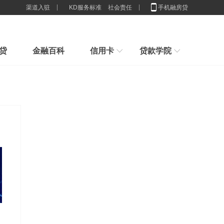
渠道入驻
KD服务标准
社会责任
手机融房贷
贷
金融百科
信用卡
贷款学院
行业解决方案
新手指引
房子100%是我的，为什么抵押
新手贷款小常识，我们应该办多少张卡合适
申请贷款小技巧，节省利息,你造吗？
贷款
2025房贷新门槛：配偶征信一塌
贷款想贷就能贷？来看看你具不具体这些条件吧
糊
重磅官宣！消费贷贴息来了，9
刚接触贷款要怎么样计算贷款利息
谈一谈这些群体不适合办理消费贷款
月1日
征信限制的还是穷人？贷款根本
没