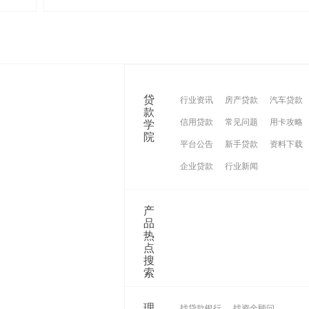
6-12
·
如何才能快速取得贷款？需要什么资料吗
2019-06
贷
行业资讯
房产贷款
汽车贷款
款
信用贷款
常见问题
用卡攻略
学
院
平台公告
新手贷款
资料下载
企业贷款
行业新闻
产
品
热
点
搜
索
理
找贷款银行
找资金顾问