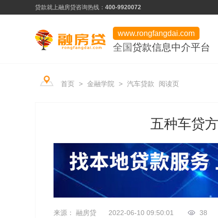
贷款就上融房贷
咨询热线：
400-9920072
www.rongfangdai.com
全国
贷款信息中介平台
产品类型
服务市场
平台学堂
首页
>
金融学院
>
汽车贷款
阅读页
信用贷款
热门申请推荐
行业资讯
房产贷款
信用为凭、最快当天下款
五种车贷
常见问题
用卡攻略
企业贷款
低门槛、快速审批
资料下载
企业贷款
来源： 融房贷
2022-06-10 09:50:01
38