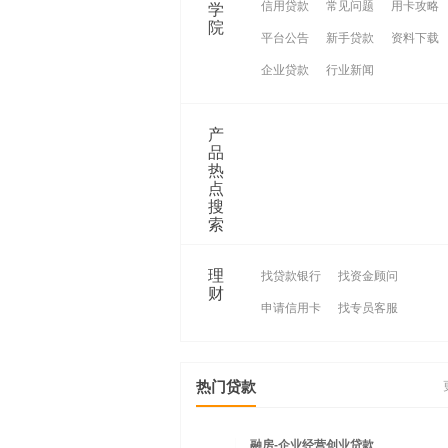
信用贷款
常见问题
用卡攻略
学
院
平台公告
新手贷款
资料下载
企业贷款
行业新闻
产
品
热
点
搜
索
理
找贷款银行
找资金顾问
财
申请信用卡
找专员客服
热门贷款
融房-企业经营创业贷款