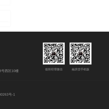
值班经理微信
融房贷手机版
号西区10楼
0263号-1