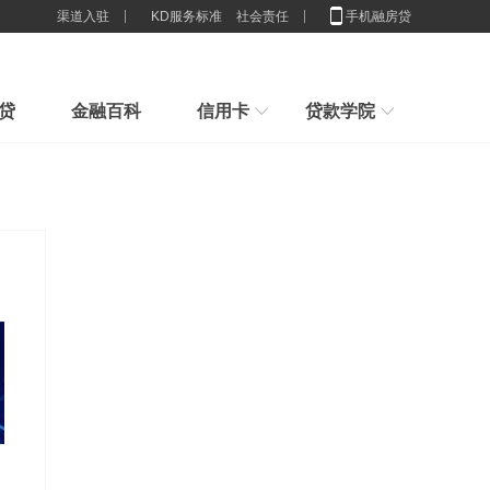
渠道入驻
KD服务标准
社会责任
手机融房贷
贷
金融百科
信用卡
贷款学院
行业解决方案
新手指引
房子100%是我的，为什么抵押
新手贷款小常识，我们应该办多少张卡合适
申请贷款小技巧，节省利息,你造吗？
贷款
2025房贷新门槛：配偶征信一塌
贷款想贷就能贷？来看看你具不具体这些条件吧
糊
重磅官宣！消费贷贴息来了，9
刚接触贷款要怎么样计算贷款利息
谈一谈这些群体不适合办理消费贷款
月1日
征信限制的还是穷人？贷款根本
没