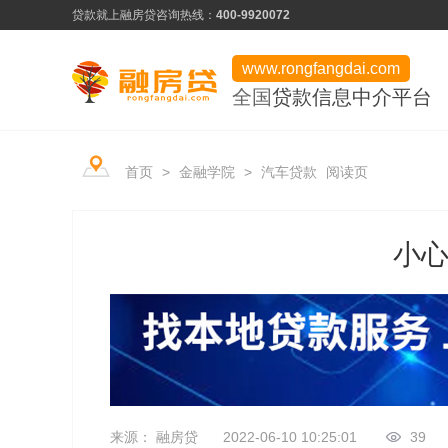
贷款就上融房贷
咨询热线：
400-9920072
www.rongfangdai.com
全国
贷款信息中介平台
产品类型
服务市场
平台学堂
首页
>
金融学院
>
汽车贷款
阅读页
信用贷款
热门申请推荐
行业资讯
房产贷款
信用为凭、最快当天下款
小
常见问题
用卡攻略
企业贷款
低门槛、快速审批
资料下载
企业贷款
来源： 融房贷
2022-06-10 10:25:01
39