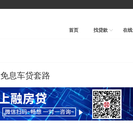
首页
找贷款
在线
房产贷款
汽车贷款
汽车贷款
信用贷款
快速审批、条件宽松
贷款到、车照开、当天到账
心免息车贷套路
平台公告
新手贷款
在线贷款
帮我推荐
在线申请、在线放款
融房帮您选择最合适贷款新品
行业新闻