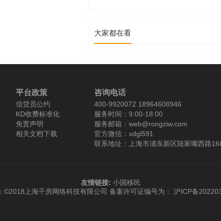
大家都在看
平台政策
咨询电话
信贷员公约
400-9920072 18964608946
KD收费标准化
服务时间：9:00-18:00
免责声明
服务邮箱：web@rongziw.com
相关文档下载
官方微信：xdgl591
联系地址：上海市浦东新区陆家嘴西路168
友情链接:
小国移民
：©2018上海千房网络科技有限公司
备案许可证编号为： 沪ICP备202203