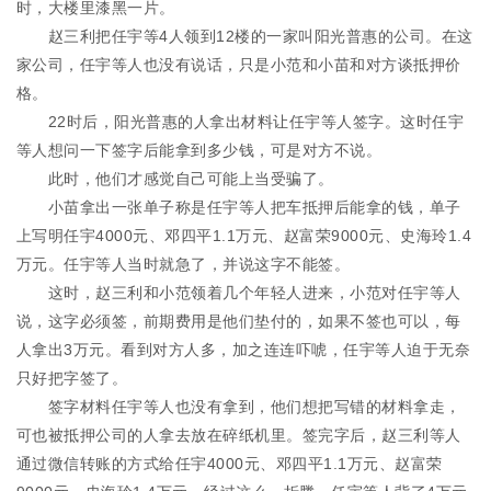
时，大楼里漆黑一片。
赵三利把任宇等4人领到12楼的一家叫阳光普惠的公司。在这
家公司，任宇等人也没有说话，只是小范和小苗和对方谈抵押价
格。
22时后，阳光普惠的人拿出材料让任宇等人签字。这时任宇
等人想问一下签字后能拿到多少钱，可是对方不说。
此时，他们才感觉自己可能上当受骗了。
小苗拿出一张单子称是任宇等人把车抵押后能拿的钱，单子
上写明任宇4000元、邓四平1.1万元、赵富荣9000元、史海玲1.4
万元。任宇等人当时就急了，并说这字不能签。
这时，赵三利和小范领着几个年轻人进来，小范对任宇等人
说，这字必须签，前期费用是他们垫付的，如果不签也可以，每
人拿出3万元。看到对方人多，加之连连吓唬，任宇等人迫于无奈
只好把字签了。
签字材料任宇等人也没有拿到，他们想把写错的材料拿走，
可也被抵押公司的人拿去放在碎纸机里。签完字后，赵三利等人
通过微信转账的方式给任宇4000元、邓四平1.1万元、赵富荣