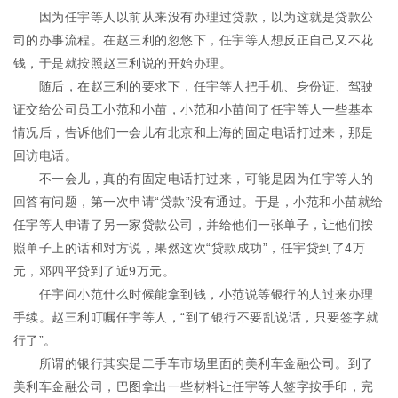
因为任宇等人以前从来没有办理过贷款，以为这就是贷款公
司的办事流程。在赵三利的忽悠下，任宇等人想反正自己又不花
钱，于是就按照赵三利说的开始办理。
随后，在赵三利的要求下，任宇等人把手机、身份证、驾驶
证交给公司员工小范和小苗，小范和小苗问了任宇等人一些基本
情况后，告诉他们一会儿有北京和上海的固定电话打过来，那是
回访电话。
不一会儿，真的有固定电话打过来，可能是因为任宇等人的
回答有问题，第一次申请“贷款”没有通过。于是，小范和小苗就给
任宇等人申请了另一家贷款公司，并给他们一张单子，让他们按
照单子上的话和对方说，果然这次“贷款成功”，任宇贷到了4万
元，邓四平贷到了近9万元。
任宇问小范什么时候能拿到钱，小范说等银行的人过来办理
手续。赵三利叮嘱任宇等人，“到了银行不要乱说话，只要签字就
行了”。
所谓的银行其实是二手车市场里面的美利车金融公司。到了
美利车金融公司，巴图拿出一些材料让任宇等人签字按手印，完