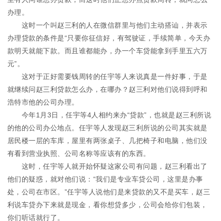
办理。
这时一个叫赵三利的人在微信群里与他们主动搭讪，并表示
办理贷款的条件是“只要你征信好，有驾驶证，手续简单，今天办
款明天就能下款。而且谁都能办，办一个车贷能拿到手里五六万
元”。
这对于正好需要钱周转的任宇等人来说真是一件好事，于是
就继续问赵三利贷款怎么办，在哪办？赵三利对他们说得到呼和
浩特市他的公司办理。
今年1月3日，任宇等4人相约来办“贷款”，也就是赵三利所说
的他的公司办公地点。任宇等人发现赵三利所说的公司其实就是
居民楼一层的车库，屋里有两张桌子、几把椅子和电脑，他们没
有看到营业执照、公司名称等应该有的东西。
这时，任宇等人就开始怀疑这家公司有问题，赵三利看出了
他们的疑惑，就对他们说：“我们是专业车贷公司，这里是办事
处，公司在市区。”任宇等人说他们是来贷款的又不是买车，赵三
利说车贷办下来就是现金，看你想贷多少，公司会给你们包装，
你们听话就行了。