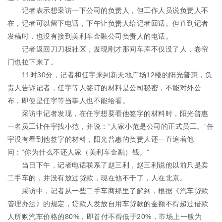
记者表示想采访一下公司的负责人，但工作人员说负责人不
在，记者可以留下电话，下午让负责人给记者回话。但直到记者
发稿时，也没有接到美利车金融公司负责人的电话。
记者返回刀刀板社区，发现刚才那间车库不仅没了人，卷帘
门也拉下来了。
11时30分，记者和任宇来到新天地广场12楼的阳光普惠，负
责人告诉记者，任宇等人签订的材料是公司秘密，不能对外公
布，即使是任宇等当事人也不能给看。
采访中记者发现，在任宇想要看他签字的材料时，阳光普惠
一名员工让任宇找小范，并说：“人家小范是公司的正式员工。”任
宇没有看到他签字的材料，阳光普惠的负责人还一直追着他
问：“你为什么不还人家（美利车金融）钱。”
当日下午，记者电话联系了赵三利，赵三利说他以前只是卖
二手车的，并没有放过贷款，现在他不干了，人在北京。
采访中，记者从一些二手车商那里了解到，根据《汽车贷款
管理办法》的规定，贷款人发放自用车贷款的金额不得超过借款
人所购汽车价格的80%，即首付不得低于20%，市场上一般为