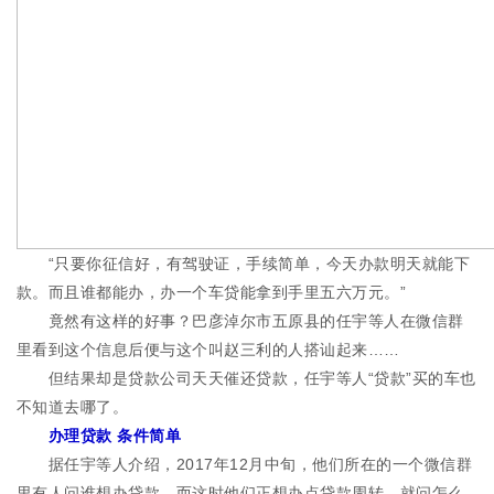
“只要你征信好，有驾驶证，手续简单，今天办款明天就能下
款。而且谁都能办，办一个车贷能拿到手里五六万元。”
竟然有这样的好事？巴彦淖尔市五原县的任宇等人在微信群
里看到这个信息后便与这个叫赵三利的人搭讪起来……
但结果却是贷款公司天天催还贷款，任宇等人“贷款”买的车也
不知道去哪了。
办理贷款 条件简单
据任宇等人介绍，2017年12月中旬，他们所在的一个微信群
里有人问谁想办贷款，而这时他们正想办点贷款周转，就问怎么