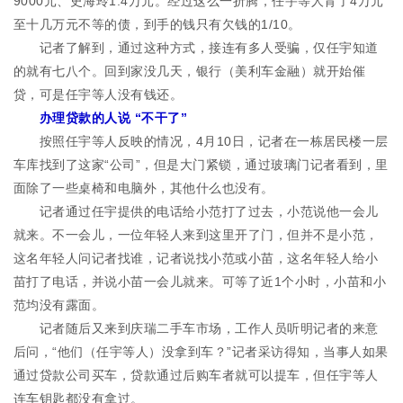
9000元、史海玲1.4万元。经过这么一折腾，任宇等人背了4万元
至十几万元不等的债，到手的钱只有欠钱的1/10。
记者了解到，通过这种方式，接连有多人受骗，仅任宇知道
的就有七八个。回到家没几天，银行（美利车金融）就开始催
贷，可是任宇等人没有钱还。
办理贷款的人说 “不干了”
按照任宇等人反映的情况，4月10日，记者在一栋居民楼一层
车库找到了这家“公司”，但是大门紧锁，通过玻璃门记者看到，里
面除了一些桌椅和电脑外，其他什么也没有。
记者通过任宇提供的电话给小范打了过去，小范说他一会儿
就来。不一会儿，一位年轻人来到这里开了门，但并不是小范，
这名年轻人问记者找谁，记者说找小范或小苗，这名年轻人给小
苗打了电话，并说小苗一会儿就来。可等了近1个小时，小苗和小
范均没有露面。
记者随后又来到庆瑞二手车市场，工作人员听明记者的来意
后问，“他们（任宇等人）没拿到车？”记者采访得知，当事人如果
通过贷款公司买车，贷款通过后购车者就可以提车，但任宇等人
连车钥匙都没有拿过。