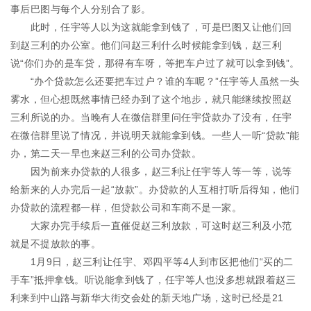
事后巴图与每个人分别合了影。
此时，任宇等人以为这就能拿到钱了，可是巴图又让他们回
到赵三利的办公室。他们问赵三利什么时候能拿到钱，赵三利
说“你们办的是车贷，那得有车呀，等把车户过了就可以拿到钱”。
“办个贷款怎么还要把车过户？谁的车呢？”任宇等人虽然一头
雾水，但心想既然事情已经办到了这个地步，就只能继续按照赵
三利所说的办。当晚有人在微信群里问任宇贷款办了没有，任宇
在微信群里说了情况，并说明天就能拿到钱。一些人一听“贷款”能
办，第二天一早也来赵三利的公司办贷款。
因为前来办贷款的人很多，赵三利让任宇等人等一等，说等
给新来的人办完后一起“放款”。办贷款的人互相打听后得知，他们
办贷款的流程都一样，但贷款公司和车商不是一家。
大家办完手续后一直催促赵三利放款，可这时赵三利及小范
就是不提放款的事。
1月9日，赵三利让任宇、邓四平等4人到市区把他们“买的二
手车”抵押拿钱。听说能拿到钱了，任宇等人也没多想就跟着赵三
利来到中山路与新华大街交会处的新天地广场，这时已经是21