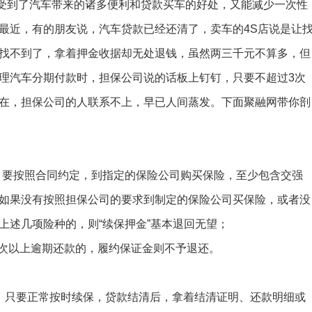
到了汽车带来的诸多便利和贷款买车的好处，又能减少一次性
最近，有的朋友说，汽车贷款已经还清了，卖车的4S店说是让
找不到了，拿着押金收据却无处退钱，虽然两三千元不算多，但
理汽车分期付款时，担保公司说的话板上钉钉，只要不超过3次
在，担保公司的人联系不上，早已人间蒸发。下面聚融网带你剖
要按照合同约定，到指定的保险公司购买保险，至少包含交强
如果没有按照担保公司的要求到制定的保险公司买保险，或者没
上述几项险种的，则“续保押金”基本退回无望；
次以上逾期还款的，履约保证金则不予退还。
只要正常按时续保，贷款结清后，拿着结清证明、还款明细或