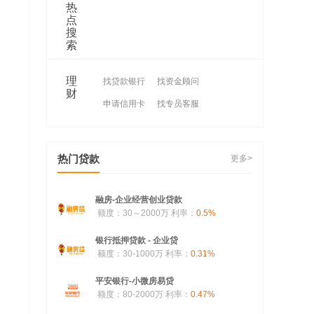
热
点
搜
索
理
找贷款银行
找资金顾问
财
申请信用卡
找专员客服
热门贷款
更多>
融房-企业经营创业贷款
额度：30～2000万
利率：
0.5%
银行抵押贷款 - 企业贷
额度：30-1000万
利率：
0.31%
平安银行-小微房易贷
额度：80-2000万
利率：
0.47%