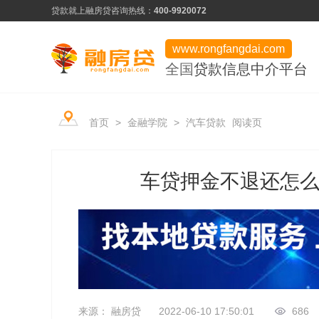
贷款就上融房贷
咨询热线：
400-9920072
www.rongfangdai.com
全国
贷款信息中介平台
产品类型
服务市场
平台学堂
首页
>
金融学院
>
汽车贷款
阅读页
信用贷款
热门申请推荐
行业资讯
房产贷款
信用为凭、最快当天下款
车贷押金不退还怎
常见问题
用卡攻略
企业贷款
低门槛、快速审批
资料下载
企业贷款
来源： 融房贷
2022-06-10 17:50:01
686