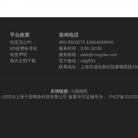
6-12
·
如何才能快速取得贷款？需要什么资料吗
2019-06
平台政策
咨询电话
信贷员公约
400-9920072 18964608946
KD收费标准化
服务时间：9:00-18:00
免责声明
服务邮箱：web@rongziw.com
相关文档下载
官方微信：xdgl591
联系地址：上海市浦东新区陆家嘴西路168
友情链接:
小国移民
：©2018上海千房网络科技有限公司
备案许可证编号为： 沪ICP备202203