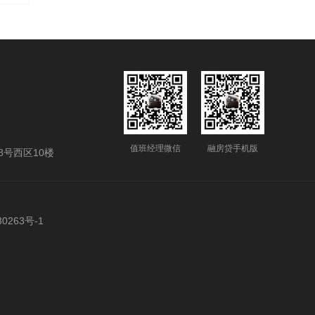
-05
值班经理微信
融房贷手机版
号西区10楼
0263号-1