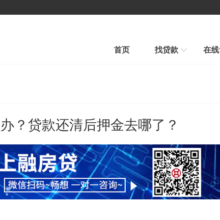
首页
找贷款
在线
房产贷款
汽车贷款
汽车贷款
信用贷款
快速审批、条件宽松
贷款到、车照开、当天到账
么办？贷款还清后押金去哪了？
平台公告
新手贷款
在线贷款
帮我推荐
在线申请、在线放款
融房帮您选择最合适贷款新品
行业新闻