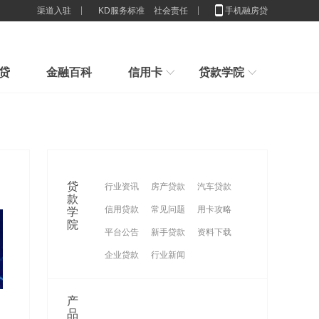
渠道入驻
KD服务标准
社会责任
手机融房贷
贷
金融百科
信用卡
贷款学院
行业解决方案
新手指引
房子100%是我的，为什么抵押
新手贷款小常识，我们应该办多少张卡合适
申请贷款小技巧，节省利息,你造吗？
贷款
2025房贷新门槛：配偶征信一塌
贷款想贷就能贷？来看看你具不具体这些条件吧
贷
行业资讯
房产贷款
汽车贷款
糊
重磅官宣！消费贷贴息来了，9
刚接触贷款要怎么样计算贷款利息
款
信用贷款
常见问题
用卡攻略
学
谈一谈这些群体不适合办理消费贷款
月1日
征信限制的还是穷人？贷款根本
院
平台公告
新手贷款
资料下载
没
企业贷款
行业新闻
产
品