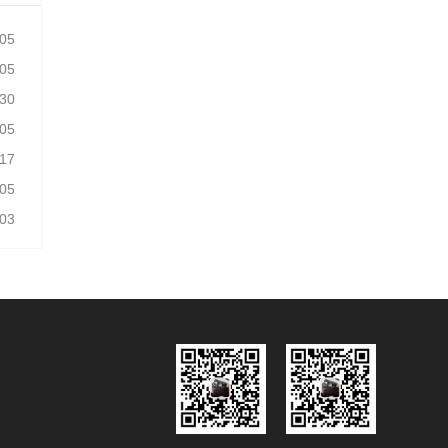
-05
-05
-30
-05
-17
-05
-03
-05