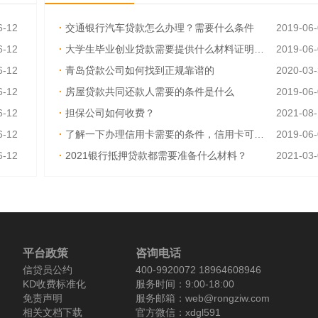
6-12
·
交通银行汽车贷款怎么办理？需要什么条件
2019-06
6-12
·
大学生毕业创业贷款需要提供什么材料证明呢？
2019-06
6-12
·
青岛贷款公司如何找到正规靠谱的
2020-03
6-12
·
房屋贷款共同还款人需要的条件是什么
2019-06
6-12
·
担保公司如何收费？
2021-08
6-12
·
了解一下办理信用卡需要的条件，信用卡可以异地激活吗
2019-06
6-12
·
2021银行抵押贷款都需要准备什么材料？
2021-03
6-12
·
如何才能快速取得贷款？需要什么资料吗
2019-06
平台政策
咨询电话
信贷员公约
400-9920072 18964608946
KD收费标准化
服务时间：9:00-18:00
免责声明
服务邮箱：web@rongziw.com
相关文档下载
官方微信：xdgl591