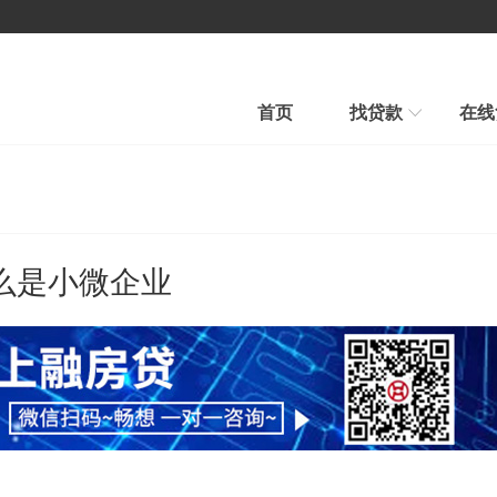
首页
找贷款
在线
房产贷款
汽车贷款
汽车贷款
信用贷款
快速审批、条件宽松
贷款到、车照开、当天到账
么是小微企业
平台公告
新手贷款
在线贷款
帮我推荐
在线申请、在线放款
融房帮您选择最合适贷款新品
行业新闻