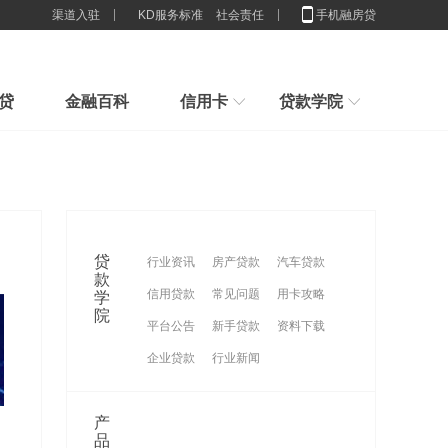
渠道入驻
KD服务标准
社会责任
手机融房贷
贷
金融百科
信用卡
贷款学院
行业解决方案
新手指引
房子100%是我的，为什么抵押
新手贷款小常识，我们应该办多少张卡合适
申请贷款小技巧，节省利息,你造吗？
贷款
2025房贷新门槛：配偶征信一塌
贷款想贷就能贷？来看看你具不具体这些条件吧
贷
行业资讯
房产贷款
汽车贷款
糊
重磅官宣！消费贷贴息来了，9
刚接触贷款要怎么样计算贷款利息
款
信用贷款
常见问题
用卡攻略
学
谈一谈这些群体不适合办理消费贷款
月1日
征信限制的还是穷人？贷款根本
院
平台公告
新手贷款
资料下载
没
企业贷款
行业新闻
产
品