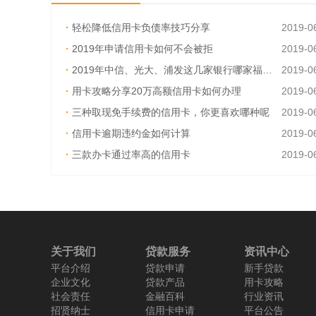
·
轻松降低信用卡负债率技巧分享
2019-0
·
2019年申请信用卡如何不会被拒
2019-0
·
2019年中信、光大、浦发这几家银行哪家福利多
2019-0
·
用卡攻略分享20万高额信用卡如何办理
2019-0
·
三种取现免手续费的信用卡，你更喜欢哪种呢
2019-0
·
信用卡逾期违约金如何计算
2019-0
·
三款办卡通过率高的信用卡
2019-0
·
信用卡换卡前一定要还清吗？
2019-0
关于我们
贷款服务
资讯中心
平台介绍
贷款申请
新手贷款
企业文化
贷款产品
用卡攻略
社会责任
金融百科
行业资讯
招贤纳士
信用卡申请
平台公告