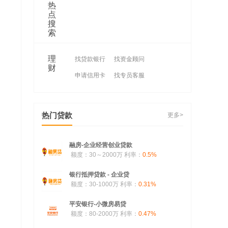
热
点
搜
索
理
找贷款银行
找资金顾问
财
申请信用卡
找专员客服
热门贷款
更多>
融房-企业经营创业贷款
额度：30～2000万
利率：
0.5%
银行抵押贷款 - 企业贷
额度：30-1000万
利率：
0.31%
平安银行-小微房易贷
额度：80-2000万
利率：
0.47%