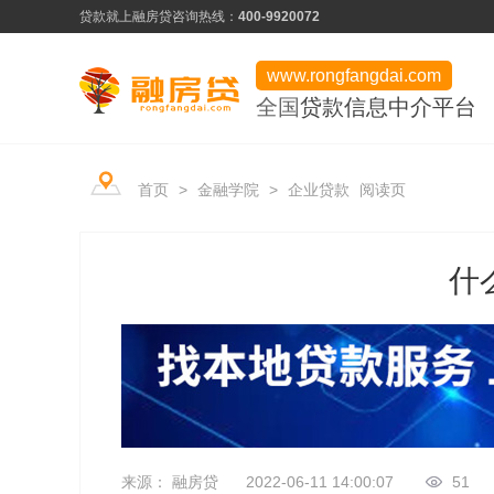
贷款就上融房贷
咨询热线：
400-9920072
www.rongfangdai.com
全国
贷款信息中介平台
产品类型
服务市场
平台学堂
首页
>
金融学院
>
企业贷款
阅读页
信用贷款
热门申请推荐
行业资讯
房产贷款
信用为凭、最快当天下款
什
常见问题
用卡攻略
企业贷款
低门槛、快速审批
资料下载
企业贷款
来源： 融房贷
2022-06-11 14:00:07
51