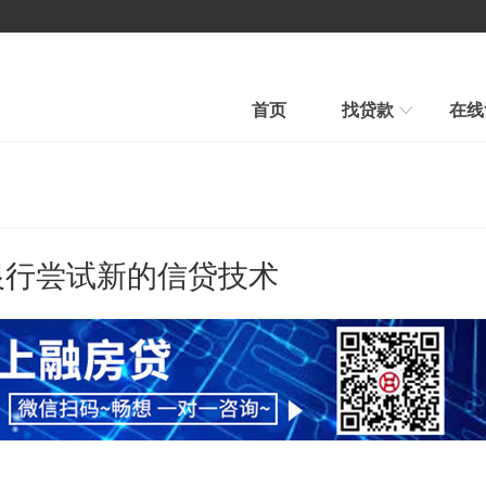
首页
找贷款
在线
房产贷款
汽车贷款
汽车贷款
信用贷款
快速审批、条件宽松
贷款到、车照开、当天到账
银行尝试新的信贷技术
平台公告
新手贷款
在线贷款
帮我推荐
在线申请、在线放款
融房帮您选择最合适贷款新品
行业新闻