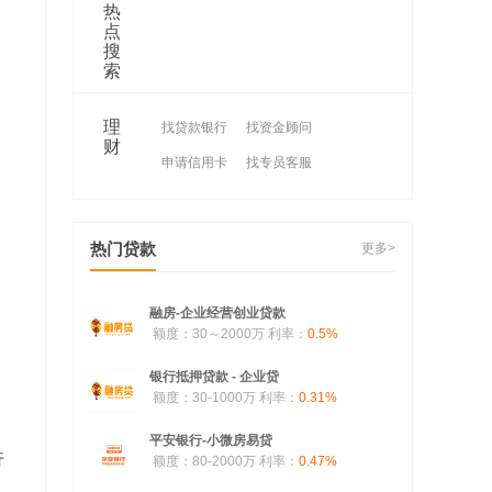
热
点
搜
索
理
找贷款银行
找资金顾问
财
申请信用卡
找专员客服
热门贷款
更多>
融房-企业经营创业贷款
额度：30～2000万
利率：
0.5%
银行抵押贷款 - 企业贷
额度：30-1000万
利率：
0.31%
平安银行-小微房易贷
行
额度：80-2000万
利率：
0.47%