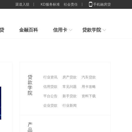
渠道入驻
KD服务标准
社会责任
手机融房贷
贷
金融百科
信用卡
贷款学院
行业解决方案
新手指引
房子100%是我的，为什么抵押
新手贷款小常识，我们应该办多少张卡合适
申请贷款小技巧，节省利息,你造吗？
贷款
2025房贷新门槛：配偶征信一塌
贷款想贷就能贷？来看看你具不具体这些条件吧
贷
行业资讯
房产贷款
汽车贷款
糊
重磅官宣！消费贷贴息来了，9
刚接触贷款要怎么样计算贷款利息
款
信用贷款
常见问题
用卡攻略
学
谈一谈这些群体不适合办理消费贷款
月1日
征信限制的还是穷人？贷款根本
院
平台公告
新手贷款
资料下载
没
企业贷款
行业新闻
产
品