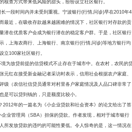
的核查方式带来低风险的甜头，纷纷设立社区银行。
一段时间内并未受到重视。宁波银行(行情,问诊)早在2010年4
而最近，在吸收存款越来越困难的情况下，社区银行对存款的贡
量潜在优质客户会成为银行潜在的稳定客户群。于是，社区银行
，上海农商行、上海银行、南京银行(行情,问诊)等地方银行均
立100家社区银行。
境为放贷前提的信贷模式不止存在于城市中。在农村，农民的
张元红在接受新金融记者采访时表示，信用社会根据农户家庭、
评级（农信社信贷员通常对村里各户家庭情况及人品口碑非常了
也是可以贷到钱的，只是额度比较小。
012年的一篇名为《小企业贷款和社会资本》的论文给出了答
国小企业管理局（SBA）担保的贷款。作者发现，相对于城市银行
人所发放贷款的违约的可能性要低。令人惊奇的是，这一情况在