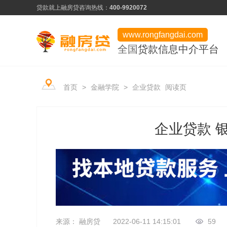
贷款就上融房贷
咨询热线：
400-9920072
www.rongfangdai.com
全国
贷款信息中介平台
产品类型
服务市场
平台学堂
首页
>
金融学院
>
企业贷款
阅读页
信用贷款
热门申请推荐
行业资讯
房产贷款
信用为凭、最快当天下款
企业贷款 
常见问题
用卡攻略
企业贷款
低门槛、快速审批
资料下载
企业贷款
来源： 融房贷
2022-06-11 14:15:01
59