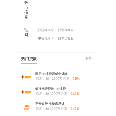
热
点
搜
索
理
找贷款银行
找资金顾问
财
申请信用卡
找专员客服
热门贷款
更多>
融房-企业经营创业贷款
额度：30～2000万
利率：
0.5%
银行抵押贷款 - 企业贷
额度：30-1000万
利率：
0.31%
平安银行-小微房易贷
额度：80-2000万
利率：
0.47%