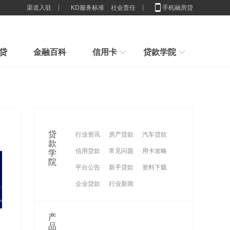
渠道入驻
KD服务标准
社会责任
手机融房贷
贷
金融百科
信用卡
贷款学院
行业解决方案
新手指引
房子100%是我的，为什么抵押
新手贷款小常识，我们应该办多少张卡合适
申请贷款小技巧，节省利息,你造吗？
贷款
2025房贷新门槛：配偶征信一塌
贷款想贷就能贷？来看看你具不具体这些条件吧
贷
行业资讯
房产贷款
汽车贷款
糊
重磅官宣！消费贷贴息来了，9
刚接触贷款要怎么样计算贷款利息
款
信用贷款
常见问题
用卡攻略
学
谈一谈这些群体不适合办理消费贷款
月1日
征信限制的还是穷人？贷款根本
院
平台公告
新手贷款
资料下载
没
企业贷款
行业新闻
产
品