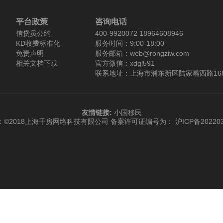
平台政策
咨询电话
信贷员公约
400-9920072 18964608946
KD收费标准化
服务时间：9:00-18:00
免责声明
服务邮箱：web@rongziw.com
相关文档下载
官方微信：xdgl591
联系地址：上海市浦东新区陆家嘴西路168
友情链接:
小国移民
：©2018上海千房网络科技有限公司
备案许可证编号为： 沪ICP备202203