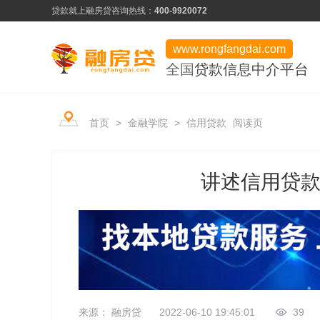
贷款就上融房贷
咨询热线：
400-9920072
www.rongfangdai.com
全国
贷款信息中介平台
产品类型
服务市场
平台学堂
首页
>
金融学院
>
信用贷款
阅读页
信用贷款
热门申请推荐
行业资讯
房产贷款
信用为凭、最快当天下款
讲述信用贷
常见问题
用卡攻略
企业贷款
低门槛、快速审批
资料下载
企业贷款
来源： 融房贷
2022-06-10 19:45:01
39