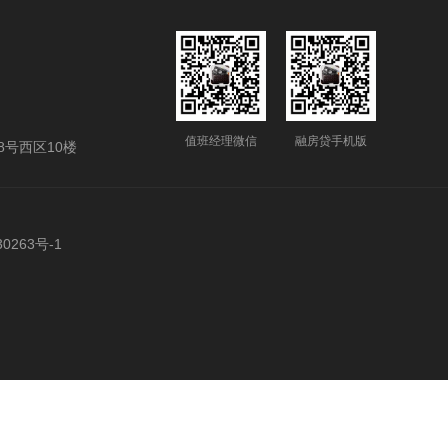
值班经理微信
融房贷手机版
号西区10楼
0263号-1