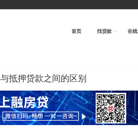
首页
找贷款
在线
房产贷款
汽车贷款
汽车贷款
信用贷款
快速审批、条件宽松
贷款到、车照开、当天到账
款与抵押贷款之间的区别
平台公告
新手贷款
在线贷款
帮我推荐
在线申请、在线放款
融房帮您选择最合适贷款新品
行业新闻