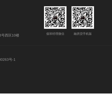
值班经理微信
融房贷手机版
号西区10楼
0263号-1