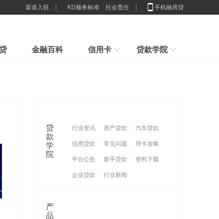
渠道入驻
KD服务标准
社会责任
手机融房贷
贷
金融百科
信用卡
贷款学院
行业解决方案
新手指引
房子100%是我的，为什么抵押
新手贷款小常识，我们应该办多少张卡合适
申请贷款小技巧，节省利息,你造吗？
贷款
2025房贷新门槛：配偶征信一塌
贷款想贷就能贷？来看看你具不具体这些条件吧
贷
行业资讯
房产贷款
汽车贷款
糊
重磅官宣！消费贷贴息来了，9
刚接触贷款要怎么样计算贷款利息
款
信用贷款
常见问题
用卡攻略
学
谈一谈这些群体不适合办理消费贷款
月1日
征信限制的还是穷人？贷款根本
院
平台公告
新手贷款
资料下载
没
企业贷款
行业新闻
产
品