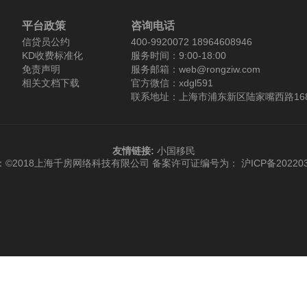
平台政策
咨询电话
信贷员公约
400-9920072 18964608946
KD收费标准化
服务时间：9:00-18:00
免责声明
服务邮箱：web@rongziw.com
相关文档下载
官方微信：xdgl591
联系地址：上海市浦东新区陆家嘴西路168
友情链接:
小国移民
：©2018上海千房网络科技有限公司
备案许可证编号为： 沪ICP备202203