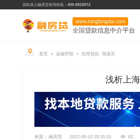
贷款就上融房贷
咨询热线：
400-9920072
www.rongfangdai.com
全国
贷款信息中介平台
产品类型
服务市场
平台学堂
首页
>
金融学院
>
信用贷款
阅读页
信用贷款
热门申请推荐
行业资讯
房产贷款
信用为凭、最快当天下款
浅析上
常见问题
用卡攻略
企业贷款
低门槛、快速审批
资料下载
企业贷款
来源： 融房贷
2022-06-10 20:35:01
62