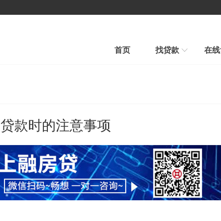
首页
找贷款
在线
房产贷款
汽车贷款
汽车贷款
信用贷款
快速审批、条件宽松
贷款到、车照开、当天到账
海贷款时的注意事项
平台公告
新手贷款
在线贷款
帮我推荐
在线申请、在线放款
融房帮您选择最合适贷款新品
行业新闻