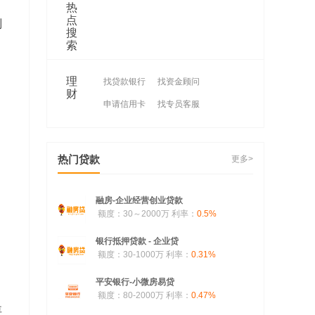
热
点
判
搜
索
理
找贷款银行
找资金顾问
财
申请信用卡
找专员客服
热门贷款
更多>
融房-企业经营创业贷款
额度：30～2000万
利率：
0.5%
银行抵押贷款 - 企业贷
额度：30-1000万
利率：
0.31%
平安银行-小微房易贷
额度：80-2000万
利率：
0.47%
要