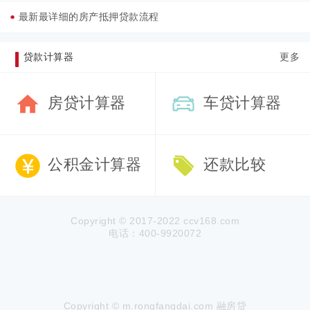
最新最详细的房产抵押贷款流程
贷款计算器
更多
房贷计算器
车贷计算器
公积金计算器
还款比较
Copyright © 2017-2022 ccv168.com
电话：400-9920072
Copyright © m.rongfangdai.com 融房贷