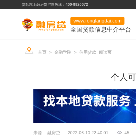
贷款就上融房贷
咨询热线：
400-9920072
www.rongfangdai.com
全国
贷款信息中介平台
产品类型
服务市场
平台学堂
首页
>
金融学院
>
信用贷款
阅读页
信用贷款
热门申请推荐
行业资讯
房产贷款
信用为凭、最快当天下款
个人
常见问题
用卡攻略
企业贷款
低门槛、快速审批
资料下载
企业贷款
来源： 融房贷
2022-06-10 22:40:01
45