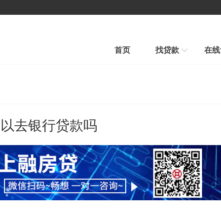
首页
找贷款
在线
房产贷款
汽车贷款
汽车贷款
信用贷款
快速审批、条件宽松
贷款到、车照开、当天到账
可以去银行贷款吗
平台公告
新手贷款
在线贷款
帮我推荐
在线申请、在线放款
融房帮您选择最合适贷款新品
行业新闻