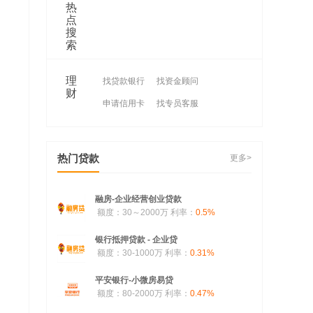
热
点
搜
索
理
找贷款银行
找资金顾问
财
申请信用卡
找专员客服
热门贷款
更多>
融房-企业经营创业贷款
额度：30～2000万
利率：
0.5%
银行抵押贷款 - 企业贷
额度：30-1000万
利率：
0.31%
平安银行-小微房易贷
额度：80-2000万
利率：
0.47%