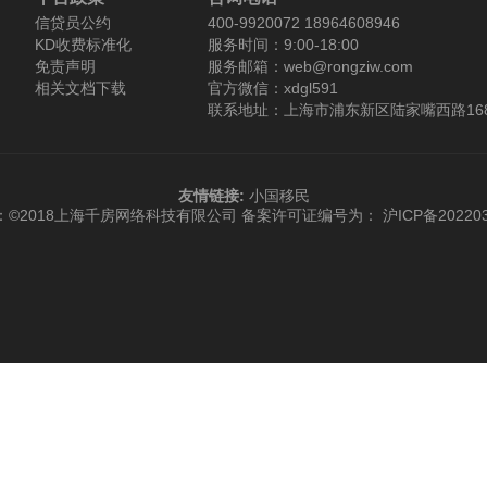
信贷员公约
400-9920072 18964608946
KD收费标准化
服务时间：9:00-18:00
免责声明
服务邮箱：web@rongziw.com
相关文档下载
官方微信：xdgl591
联系地址：上海市浦东新区陆家嘴西路168
友情链接:
小国移民
：©2018上海千房网络科技有限公司
备案许可证编号为： 沪ICP备202203