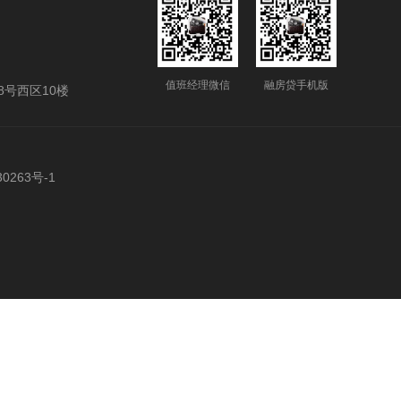
值班经理微信
融房贷手机版
号西区10楼
0263号-1