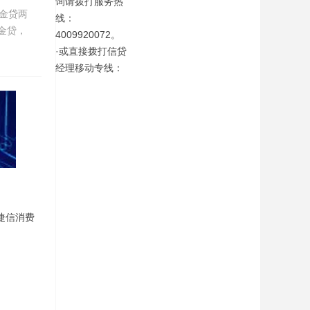
询请拨打服务热
金贷两
线：
金贷，
4009920072。
·或直接拨打信贷
经理移动专线：
捷信消费