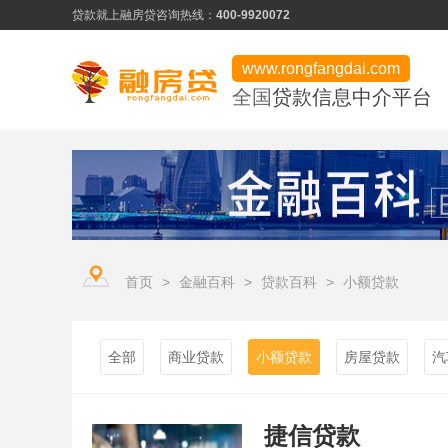
贷款就上融房贷
咨询热线：
400-9920072
www.rongfangdai.com
全国
贷款信息中介平台
产品类型
服务市场
平台学堂
信用贷款
热门申请推荐
行业资讯
房产贷款
信用为凭、最快当天下款
常见问题
用卡攻略
首页
>
金融百科
>
贷款百科
>
小额贷款
企业贷款
低门槛、快速审批
资料下载
企业贷款
全部
商业贷款
小额贷款
房屋贷款
汽
捷信贷款