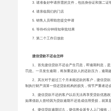
3. 请准备好申请所需的文件，包括身份证和第二证明
4. 请亲临我们的门店
5. 销售人员帮助您提交申请
6. 等待45分钟得知审批结果
7. 第二个工作日放款
捷信贷款不还会怎样
1、首先捷信贷款不还会产生罚息，即逾期利息，是逾期
罚息。一旦发生逾期，将加重还款人的还款压力，逾期
2、其次对于超过三个月未能还款的客户，捷信贷款不
制执行财产清算一偿还贷款机构的损失，情节严重者还
3、捷信贷款不还的客户以后无法再享受贷款优惠政策
如果借款人曾经因为贷款逾期不还造成信用受损，就算
4、捷信贷款逾期过久，捷信将会派专人上门催收，