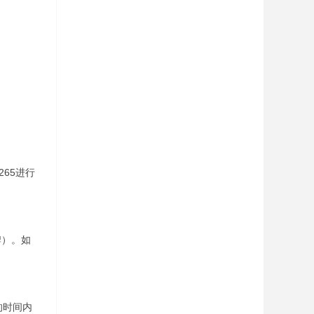
65进行
牌）。如
的时间内