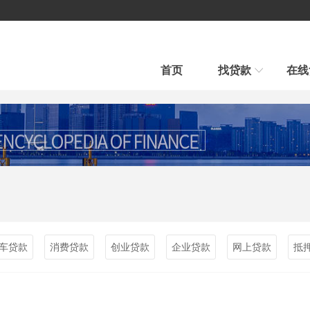
首页
找贷款
在线
房产贷款
汽车贷款
汽车贷款
信用贷款
快速审批、条件宽松
贷款到、车照开、当天到账
平台公告
新手贷款
在线贷款
帮我推荐
在线申请、在线放款
融房帮您选择最合适贷款新品
行业新闻
车贷款
消费贷款
创业贷款
企业贷款
网上贷款
抵