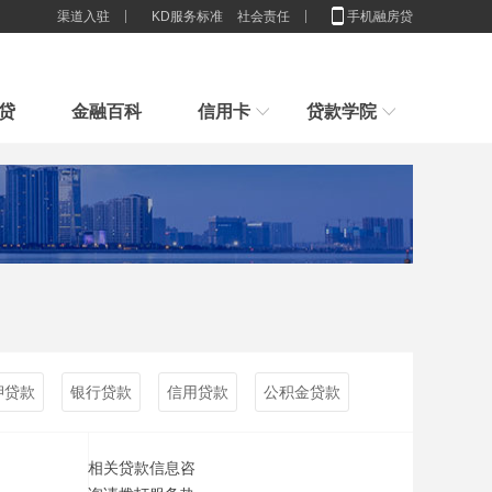
渠道入驻
KD服务标准
社会责任
手机融房贷
贷
金融百科
信用卡
贷款学院
行业解决方案
新手指引
房子100%是我的，为什么抵押
新手贷款小常识，我们应该办多少张卡合适
申请贷款小技巧，节省利息,你造吗？
贷款
2025房贷新门槛：配偶征信一塌
贷款想贷就能贷？来看看你具不具体这些条件吧
糊
重磅官宣！消费贷贴息来了，9
刚接触贷款要怎么样计算贷款利息
谈一谈这些群体不适合办理消费贷款
月1日
征信限制的还是穷人？贷款根本
没
押贷款
银行贷款
信用贷款
公积金贷款
相关贷款信息咨