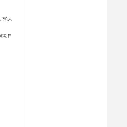
贷款人
。
逾期行