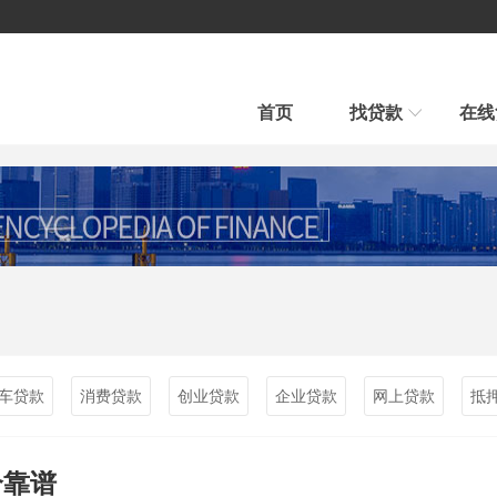
首页
找贷款
在线
房产贷款
汽车贷款
汽车贷款
信用贷款
快速审批、条件宽松
贷款到、车照开、当天到账
平台公告
新手贷款
在线贷款
帮我推荐
在线申请、在线放款
融房帮您选择最合适贷款新品
行业新闻
车贷款
消费贷款
创业贷款
企业贷款
网上贷款
抵
个靠谱