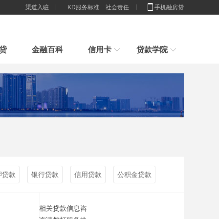
渠道入驻
KD服务标准
社会责任
手机融房贷
贷
金融百科
信用卡
贷款学院
行业解决方案
新手指引
房子100%是我的，为什么抵押
新手贷款小常识，我们应该办多少张卡合适
申请贷款小技巧，节省利息,你造吗？
贷款
2025房贷新门槛：配偶征信一塌
贷款想贷就能贷？来看看你具不具体这些条件吧
糊
重磅官宣！消费贷贴息来了，9
刚接触贷款要怎么样计算贷款利息
谈一谈这些群体不适合办理消费贷款
月1日
征信限制的还是穷人？贷款根本
没
押贷款
银行贷款
信用贷款
公积金贷款
相关贷款信息咨