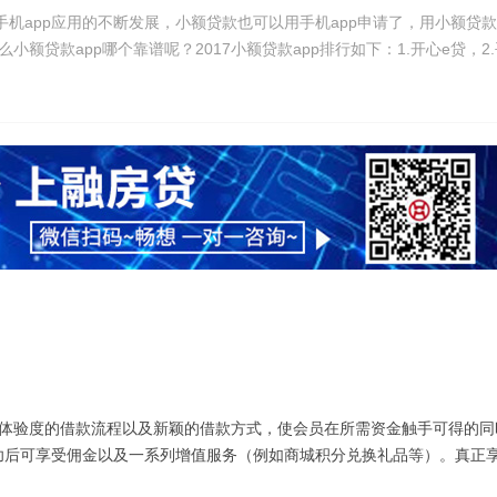
手机app应用的不断发展，小额贷款也可以用手机app申请了，用小额贷款
额贷款app哪个靠谱呢？2017小额贷款app排行如下：1.开心e贷，2
验度的借款流程以及新颖的借款方式，使会员在所需资金触手可得的同
功后可享受佣金以及一系列增值服务（例如商城积分兑换礼品等）。真正