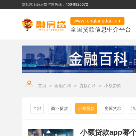
贷款就上融房贷
咨询热线：
400-9920072
www.rongfangdai.com
全国
贷款信息中介平台
产品类型
服务市场
平台学堂
信用贷款
热门申请推荐
行业资讯
房产贷款
信用为凭、最快当天下款
常见问题
用卡攻略
首页
>
金融百科
>
贷款百科
>
小额贷款
企业贷款
低门槛、快速审批
资料下载
企业贷款
全部
商业贷款
小额贷款
房屋贷款
汽
小额贷款app哪