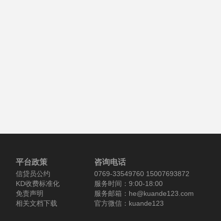
平台政策
咨询电话
信贷员公约
0769-33549760 15007693872
KD收费标准化
服务时间：9:00-18:00
免责声明
服务邮箱：he@kuande123.com
相关文档下载
官方微信：kuande123