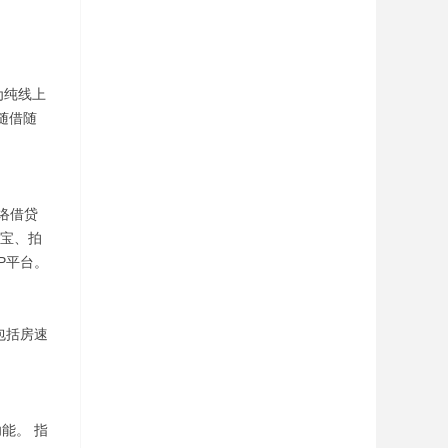
为纯线上
随借随
络借贷
拍宝、拍
P平台。
包括房速
能。 指