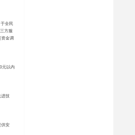
力于全民
第三方服
起资金调
0元以内
先进技
提供安