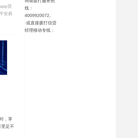
询请拨打服务热
app贷
线：
.平安易
4009920072。
·或直接拨打信贷
经理移动专线：
时，享
享受足不